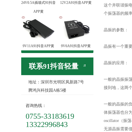
24V0.5A插墙式91抖音
12V2A91抖音APP黄
这个并联谐振电路
APP黄
个振荡器的频率也
晶振的参数：
9V11A91抖音APP黄
9V6A91抖音APP黄
晶振有一个重要的参
晶振的应用：
联系91抖音轻量
一般的晶振振荡
地址：深圳市光明区凤新路7号
版
接到地，
腾鸿兴科技园A栋5楼
一般的晶振的负载
咨询热线：
体振荡器也分为无
0755-33183619
oscillator（振荡器
13322996843
无源晶振需要借助