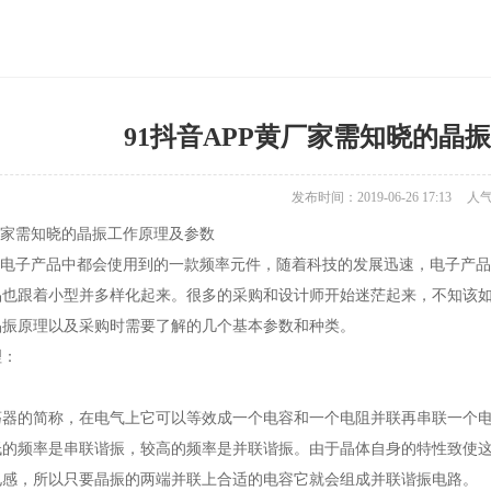
91抖音APP黄厂家需知晓的晶
发布时间：2019-06-26 17:13
人气
黄厂家需知晓的晶振工作原理及参数
电子产品中都会使用到的一款频率元件，随着科技的发展迅速，电子
。产品也跟着小型并多样化起来。很多的采购和设计师开始迷茫起来，不知该如
振原理以及采购时需要了解的几个基本参数和种类。
：
的简称，在电气上它可以等效成一个电容和一个电阻并联再串联一个电容的二端
频率是串联谐振，较高的频率是并联谐振。由于晶体自身的特性致使这两个
，所以只要晶振的两端并联上合适的电容它就会组成并联谐振电路。