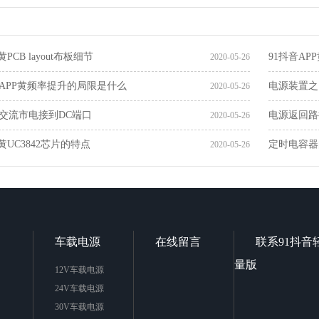
黄PCB layout布板细节
91抖音A
2020-05-26
音APP黄频率提升的局限是什么
电源装置之
2020-05-26
交流市电接到DC端口
电源返回路
2020-05-26
P黄UC3842芯片的特点
定时电容器
2020-05-26
车载电源
在线留言
联系91抖音
量版
12V车载电源
24V车载电源
30V车载电源