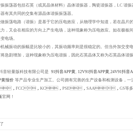
谐振振荡器包括石英（或其晶体材料）晶体谐振器，陶瓷谐振器，LC 谐振器等
器有其共同的交集有源晶体谐振振荡器。
振荡电路（谐振）是基于它的压电效应，从物理学中知道，若在晶片的两个
，又会在相应的方向上产生电场，这种现象称为压电效应。如在极板间所
场。
，这种机械振动的振幅是比较小的，其振动频率则是很稳定的。但当外加交
急剧增加，这种现象称为压电谐振，因此石英晶体又称为石英晶体谐振器
音轻量版科技有限公司是
91抖音APP黄
,
12V91抖音APP黄
,
24V91抖音
PP黄报价
等产品专业生产加工。公司拥有完善的生产设备和检测设备，一
，FCC，KC，PSE，SAA，GS等多种认证
版
官网！
有了