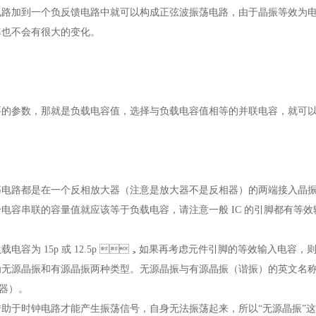
加到一个负反馈电路中就可以构成正弦波振荡电路，由于晶振等效为电感的频率
不会有很大的变化。
数，那就是负载电容值，选择与负载电容值相等的并联电容，就可
电路都是在一个反相放大器（注意是放大器不是反相器）的两端接入晶振，
这两个电容串联的容量值就应该等于负载电容，请注意一般 IC 的引脚都有等效输入电
电容为 15p 或 12.5p ，如果再考虑元件引脚的等效输入电容，
源晶振和有源晶振两种类型。无源晶振与有源晶振（谐振）的英文名称不同
）。
于时钟电路才能产生振荡信号，自身无法振荡起来，所以“无源晶振”这个说