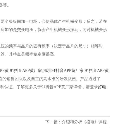
。
极板间加一电场，会使晶体产生机械变形；反之，若在
加的是交变电压，就会产生机械变形振动，同时机械变形
变电压的频率与晶片的固有频率（决定于晶片的尺寸）相等时，
。其特点是频率稳定度很高。
APP黄
,
91抖音APP黄厂家
,
深圳91抖音APP黄厂家
,
91抖音APP黄
流的销售团队以及自主的高水准的研发队伍。产品通过了
。了解更多关于91抖音APP黄厂家详情，请登录
好电
下一篇：
介绍和分析《模电》课程