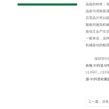
晶振的种类：
晶振与谐振振荡
石英晶片所以能做
极板间施加机械力
振动又会产生交变电
一般来说
机械振动的幅度将
深圳市91抖
价格
,
91抖音A
UL，CE
源-91抖音轻量
上一篇：没