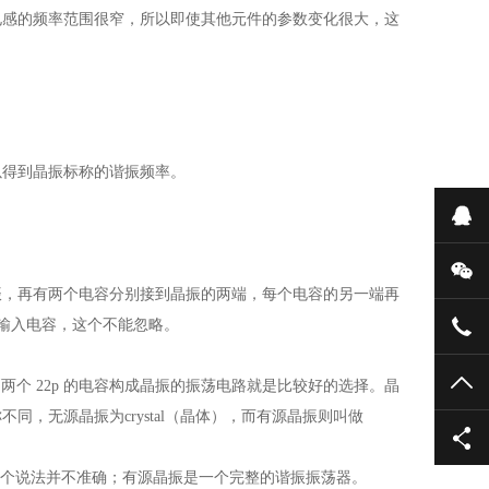
范围很窄，所以即使其他元件的参数变化很大，这
以得到晶振标称的谐振频率。
在
微
再有两个电容分别接到晶振的两端，每个电容的另一端再
容，这个不能忽略。
075
TO
则两个 22p 的电容构成晶振的振荡电路就是比较好的选择。晶
，无源晶振为crystal（晶体），而有源晶振则叫做
法并不准确；有源晶振是一个完整的谐振振荡器。