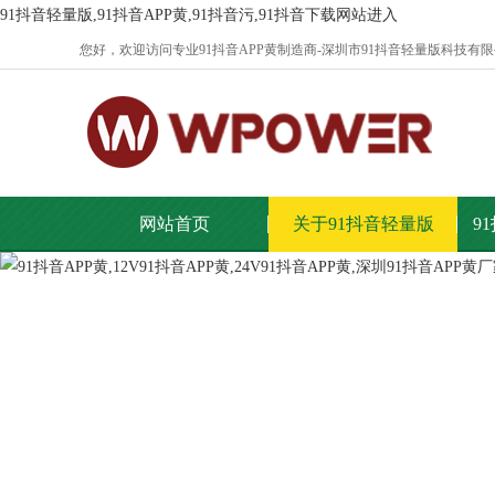
91抖音轻量版,91抖音APP黄,91抖音污,91抖音下载网站进入
您好，欢迎访问专业91抖音APP黄制造商-深圳市91抖音轻量版科技有限公司
网站首页
关于91抖音轻量版
9