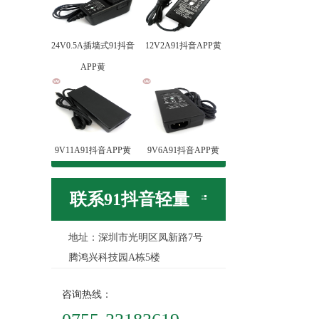
24V0.5A插墙式91抖音
12V2A91抖音APP黄
APP黄
9V11A91抖音APP黄
9V6A91抖音APP黄
联系91抖音轻量
地址：深圳市光明区凤新路7号
版
腾鸿兴科技园A栋5楼
咨询热线：