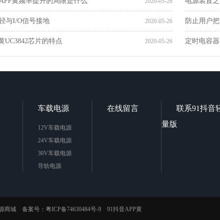
音APP黄频率提升的局限是什么
电源装置之
2020-05-26
径与I/O信号接地
防止用户把
2020-05-26
P黄UC3842芯片的特点
定时电容器
2020-05-26
车载电源
在线留言
联系91抖音
量版
12V车载电源
24V车载电源
30V车载电源
导轨电源
源商城
备案号：
粤ICP备74630484号-9
91抖音APP黄