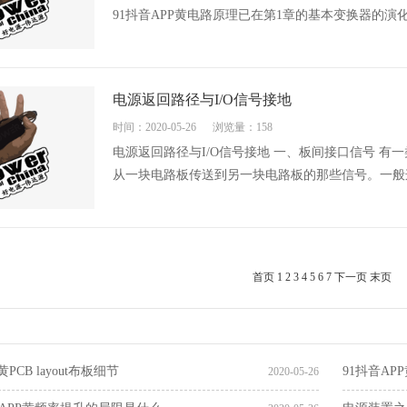
91抖音APP黄电路原理已在第1章的基本变换器的演化中
电源返回路径与I/O信号接地
时间：2020-05-26
浏览量：158
电源返回路径与I/O信号接地 一、板间接口信号
从一块电路板传送到另一块电路板的那些信号。一般
首页
1
2
3
4
5
6
7
下一页
末页
黄PCB layout布板细节
91抖音A
2020-05-26