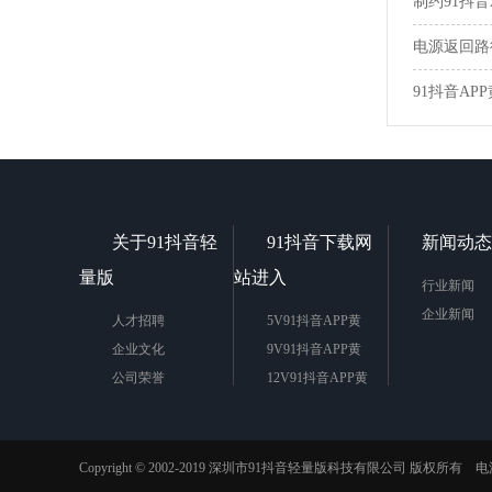
制约91抖
电源返回路
91抖音AP
关于91抖音轻
91抖音下载网
新闻动态
量版
站进入
行业新闻
企业新闻
人才招聘
5V91抖音APP黄
企业文化
9V91抖音APP黄
公司荣誉
12V91抖音APP黄
15V91抖音APP黄
24V91抖音APP黄
更多91抖音APP黄
Copyright © 2002-2019 深圳市91抖音轻量版科技有限公司 版权所有
电