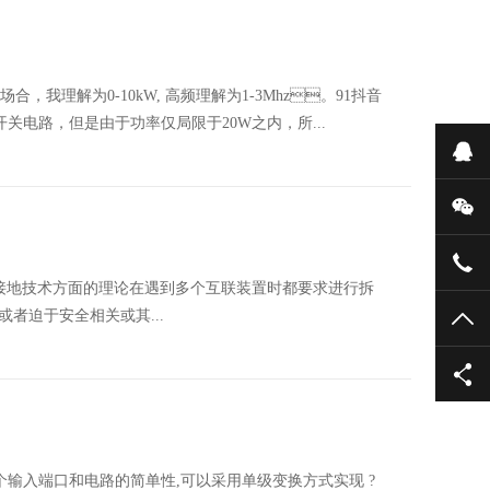
，我理解为0-10kW, 高频理解为1-3Mhz。91抖音
电路，但是由于功率仅局限于20W之内，所...
在
微
075
许多接地技术方面的理论在遇到多个互联装置时都要求进行拆
，或者迫于安全相关或其...
TO
个输入端口和电路的简单性,可以采用单级变换方式实现 ?